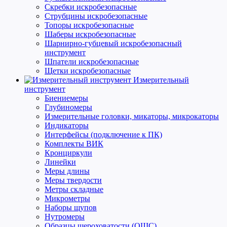
Скребки искробезопасные
Струбцины искробезопасные
Топоры искробезопасные
Шаберы искробезопасные
Шарнирно-губцевый искробезопасный
инструмент
Шпатели искробезопасные
Щетки искробезопасные
Измерительный
инструмент
Биениемеры
Глубиномеры
Измерительные головки, микаторы, микрокаторы
Индикаторы
Интерфейсы (подключение к ПК)
Комплекты ВИК
Кронциркули
Линейки
Меры длины
Меры твердости
Метры складные
Микрометры
Наборы щупов
Нутромеры
Образцы шероховатости (ОШС)