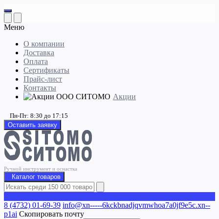
Меню
О компании
Доставка
Оплата
Сертификаты
Прайс-лист
Контакты
Акции
Пн-Пт: 8:30 до 17:15
Оставить заявку
Ручной инструмент и оснастка
Каталог товаров
8 (4732) 01-69-39
info@xn-----6kckbnadjqvmwhoa7a0jf9e5c.xn--
p1ai
Скопировать почту