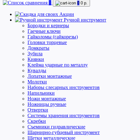
0
0
0 р.
Акции
Ручной инструмент
Бородки и кернеры
Гаечные ключи
Гайколомы (гайкорезы)
Головки торцевые
Домкраты
Зубила
Киянки
Клейма ударные по металлу
Кувалды
Лопатки монтажные
Молотки
Наборы слесарных инструментов
Напильники
Ножи монтажные
Ножницы ручные
Отвертки
Системы хранения инструментов
Скребки
Съемники гидравлические
Шарнирно-губцевый инструмент
Щетки металлические