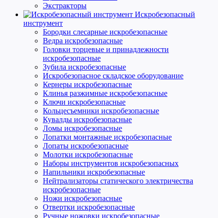
Экстракторы
Искробезопасный
инструмент
Бородки слесарные искробезопасные
Ведра искробезопасные
Головки торцевые и принадлежности
искробезопасные
Зубила искробезопасные
Искробезопасное складское оборудование
Кернеры искробезопасные
Клинья разжимные искробезопасные
Ключи искробезопасные
Кольцесъемники искробезопасные
Кувалды искробезопасные
Ломы искробезопасные
Лопатки монтажные искробезопасные
Лопаты искробезопасные
Молотки искробезопасные
Наборы инструментов искробезопасных
Напильники искробезопасные
Нейтрализаторы статического электричества
искробезопасные
Ножи искробезопасные
Отвертки искробезопасные
Ручные ножовки искробезопасные