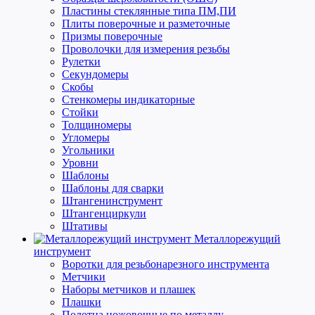
Пластины стеклянные типа ПМ,ПИ
Плиты поверочные и разметочные
Призмы поверочные
Проволочки для измерения резьбы
Рулетки
Секундомеры
Скобы
Стенкомеры индикаторные
Стойки
Толщиномеры
Угломеры
Угольники
Уровни
Шаблоны
Шаблоны для сварки
Штангенинструмент
Штангенциркули
Штативы
Металлорежущий
инструмент
Воротки для резьбонарезного инструмента
Метчики
Наборы метчиков и плашек
Плашки
Полотна ножовочные по металлу