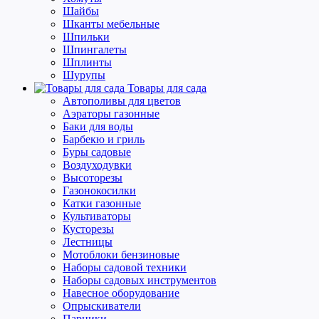
Шайбы
Шканты мебельные
Шпильки
Шпингалеты
Шплинты
Шурупы
Товары для сада
Автополивы для цветов
Аэраторы газонные
Баки для воды
Барбекю и гриль
Буры садовые
Воздуходувки
Высоторезы
Газонокосилки
Катки газонные
Культиваторы
Кусторезы
Лестницы
Мотоблоки бензиновые
Наборы садовой техники
Наборы садовых инструментов
Навесное оборудование
Опрыскиватели
Парники