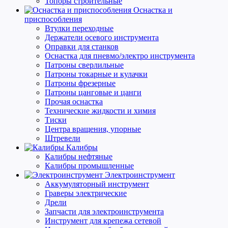
Топоры строительные
Оснастка и
приспособления
Втулки переходные
Держатели осевого инструмента
Оправки для станков
Оснастка для пневмо/электро инструмента
Патроны сверлильные
Патроны токарные и кулачки
Патроны фрезерные
Патроны цанговые и цанги
Прочая оснастка
Технические жидкости и химия
Тиски
Центра вращения, упорные
Штревели
Калибры
Калибры нефтяные
Калибры промышленные
Электроинструмент
Аккумуляторный инструмент
Граверы электрические
Дрели
Запчасти для электроинструмента
Инструмент для крепежа сетевой