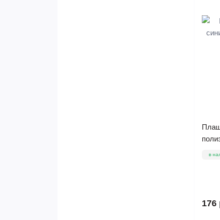
Плащ
поли
в на
176 