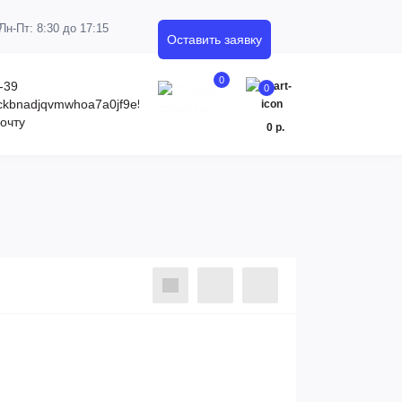
Пн-Пт: 8:30 до 17:15
Оставить заявку
0
-39
0
kckbnadjqvmwhoa7a0jf9e5c.xn--p1ai
очту
0 р.