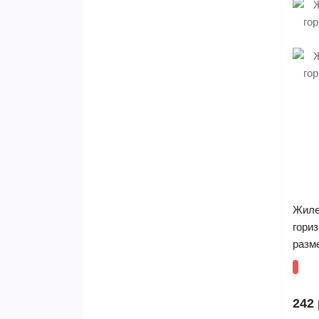
Жиле
гориз
разм
242 