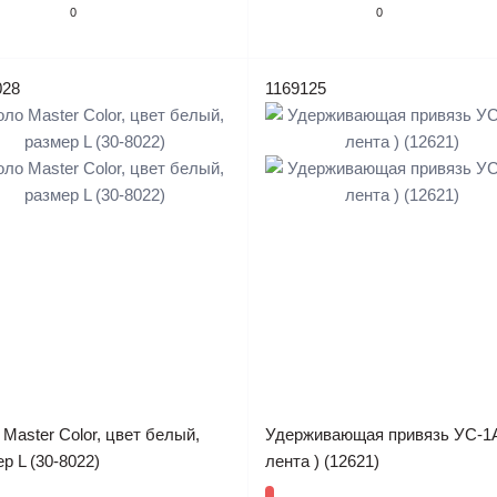
0
0
028
1169125
Master Color, цвет белый,
Удерживающая привязь УС-1А
р L (30-8022)
лента ) (12621)