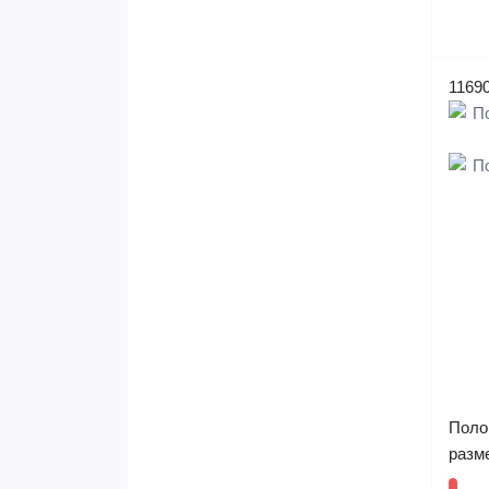
1169
Поло 
разме