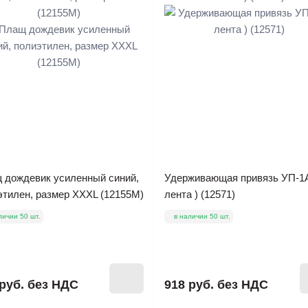
 дождевик усиленный синий,
Удерживающая привязь УП-1А
этилен, размер XXXL (12155М)
лента ) (12571)
личии 50 шт.
в наличии 50 шт.
руб.
без НДС
918 руб.
без НДС