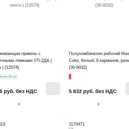
живающая привязь с
Полукомбинезон рабочий Mas
ечными лямками УП-2ДА (
Color, белый, 8 карманов, раз
 ) (12574)
(30-8032)
личии 50 шт.
6 руб.
без НДС
5 832 руб.
без НДС
0
0
313
1170471