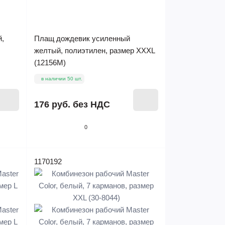
й,
Плащ дождевик усиленный
желтый, полиэтилен, размер XXXL
(12156М)
в наличии 50 шт.
176 руб.
без НДС
0
1170192