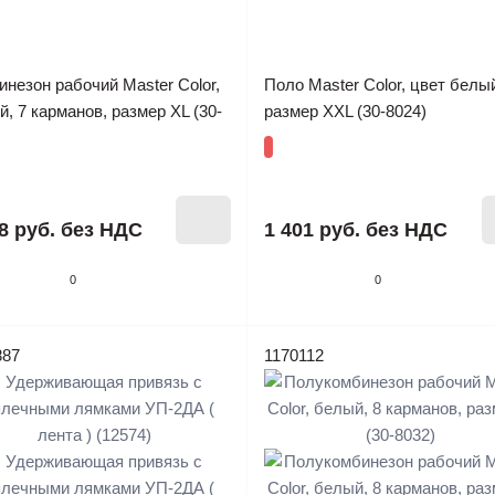
незон рабочий Master Color,
Поло Master Color, цвет белы
, 7 карманов, размер XL (30-
размер XXL (30-8024)
8 руб.
без НДС
1 401 руб.
без НДС
0
0
887
1170112