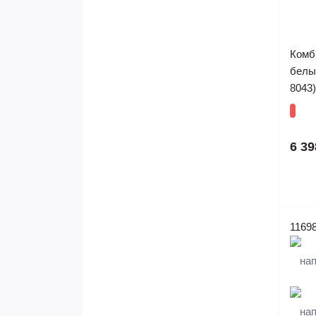
Комби
белый
8043)
6 39
1169