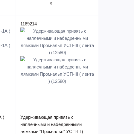
0
1169214
 (
Удерживающая привязь с
наплечными и набедренными
лямками "Пром-альп" УСП-III (