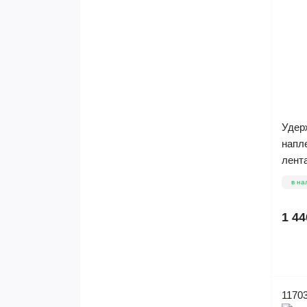
Удер
напл
лента
в на
1 44
1170