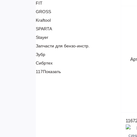
FIT
GROSS
Kraftool
SPARTA
Stayer
Запчасти для бензо-инстр.
Зубр
Ар
Сибртех
117
Показать
1167