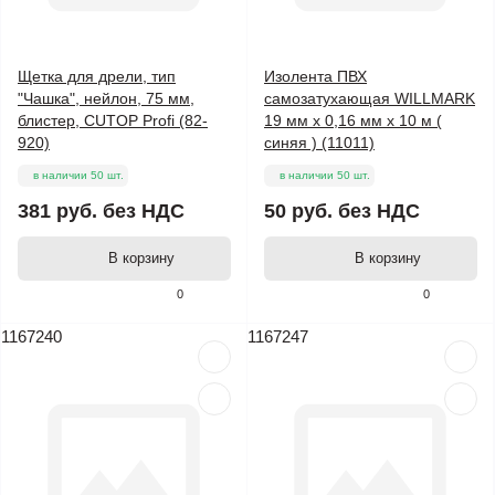
Щетка для дрели, тип
Изолента ПВХ
"Чашка", нейлон, 75 мм,
самозатухающая WILLMARK
блистер, CUTOP Profi (82-
19 мм х 0,16 мм х 10 м (
920)
синяя ) (11011)
в наличии 50 шт.
в наличии 50 шт.
381 руб.
без НДС
50 руб.
без НДС
В корзину
В корзину
0
0
1167240
1167247