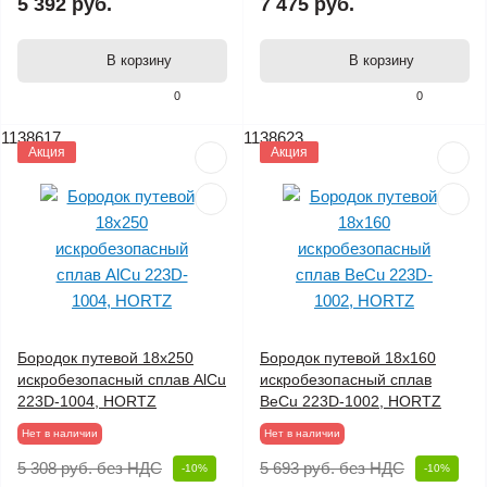
5 392 руб.
7 475 руб.
В корзину
В корзину
0
0
1138617
1138623
Акция
Акция
Бородок путевой 18х250
Бородок путевой 18х160
искробезопасный сплав AlCu
искробезопасный сплав
223D-1004, HORTZ
BeCu 223D-1002, HORTZ
Нет в наличии
Нет в наличии
5 308 руб.
без НДС
5 693 руб.
без НДС
-10%
-10%