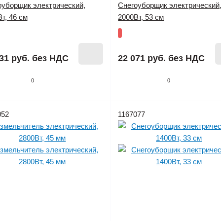
оуборщик электрический,
Снегоуборщик электрический
т, 46 см
2000Вт, 53 см
31 руб.
без НДС
22 071 руб.
без НДС
0
0
052
1167077