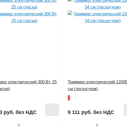
ер электрический 300 Вт, 25
Триммер электрический 1200В
еска)
см (леска+нож)
3 руб.
без НДС
9 111 руб.
без НДС
0
0