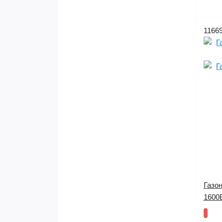
1166
Газо
1600В