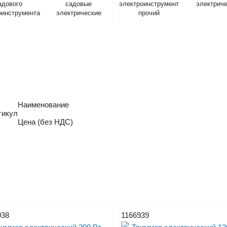
адового
садовые
электроинструмент
электрич
оинструмента
электрические
прочий
Наименование
тикул
Цена (без НДС)
938
1166939