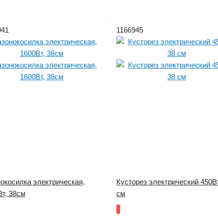
941
1166945
нокосилка электрическая,
Кусторез электрический 450Вт
т, 38см
см