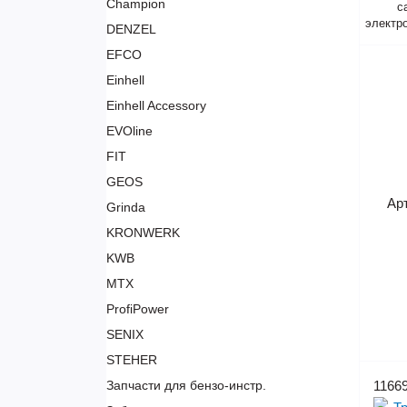
Champion
с
электр
DENZEL
EFCO
Einhell
Einhell Accessory
EVOline
FIT
GEOS
Ар
Grinda
KRONWERK
KWB
MTX
ProfiPower
SENIX
STEHER
Запчасти для бензо-инстр.
1166