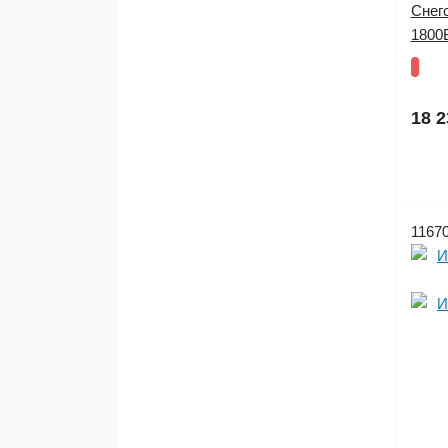
Снег
1800В
18 2
1167