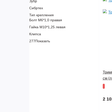
Зубр
Сибртех
Тип крепления
Болт М6*1,0 правая
Гайка М10*1,25 левая
Клипса
277
Показать
Тримм
см (л
2 10