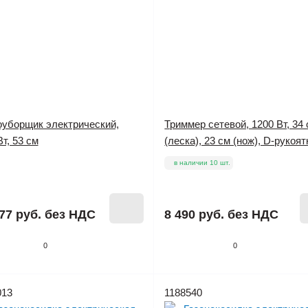
оуборщик электрический,
Триммер сетевой, 1200 Вт, 34
т, 53 см
(леска), 23 см (нож), D-рукоят
в наличии 10 шт.
77 руб.
без НДС
8 490 руб.
без НДС
0
0
013
1188540