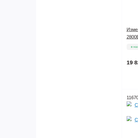
Изме
2800В
в на
19 8
1167