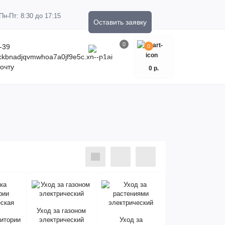
Пн-Пт: 8:30 до 17:15
Оставить заявку
0
-39
0
kckbnadjqvmwhoa7a0jf9e5c.xn--p1ai
очту
0 р.
Уход за газоном
ритории
электрический
Уход за