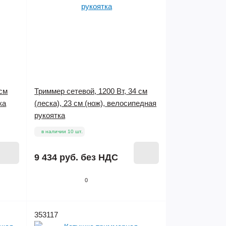
 см
Триммер сетевой, 1200 Вт, 34 см
ка
(леска), 23 см (нож), велосипедная
рукоятка
в наличии 10 шт.
9 434 руб.
без НДС
0
353117