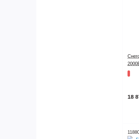
Снег
2000В
18 8
1188