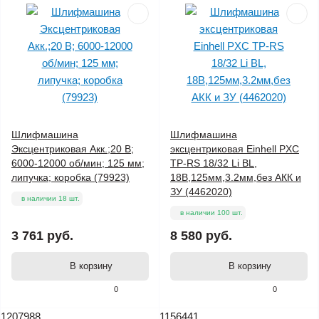
Шлифмашина
Шлифмашина
Эксцентриковая Акк.;20 В;
эксцентриковая Einhell PXC
6000-12000 об/мин; 125 мм;
TP-RS 18/32 Li BL,
липучка; коробка (79923)
18В,125мм,3.2мм,без АКК и
ЗУ (4462020)
в наличии 18 шт.
в наличии 100 шт.
3 761 руб.
8 580 руб.
В корзину
В корзину
0
0
1207988
1156441