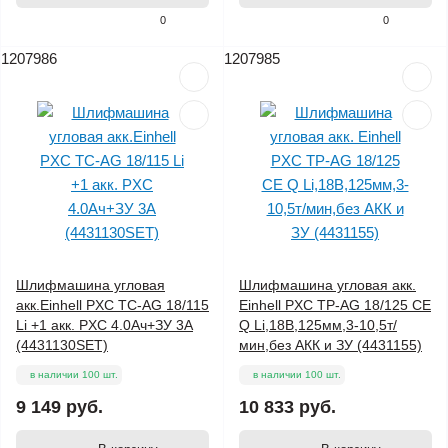
0
0
1207986
1207985
Шлифмашина угловая
Шлифмашина угловая акк.
акк.Einhell PXC TC-AG 18/115
Einhell PXC TP-AG 18/125 CE
Li +1 акк. PXC 4.0Ач+ЗУ 3А
Q Li,18В,125мм,3-10,5т/
(4431130SET)
мин,без АКК и ЗУ (4431155)
в наличии 100 шт.
в наличии 100 шт.
9 149 руб.
10 833 руб.