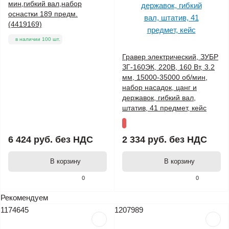
мин,гибкий вал,набор
оснастки 189 предм.
(4419169)
в наличии 100 шт.
Гравер электрический, ЗУБР
ЗГ-160ЭК, 220В, 160 Вт, 3.2
мм, 15000-35000 об/мин,
набор насадок, цанг и
державок, гибкий вал,
штатив, 41 предмет, кейс
6 424 руб.
без НДС
2 334 руб.
без НДС
В корзину
В корзину
0
0
Рекомендуем
1174645
1207989