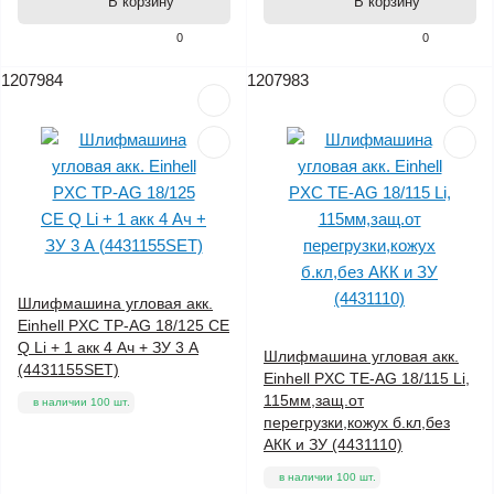
В корзину
В корзину
0
0
1207984
1207983
Шлифмашина угловая акк.
Einhell PXC TP-AG 18/125 CE
Q Li + 1 акк 4 Ач + ЗУ 3 А
Шлифмашина угловая акк.
(4431155SET)
Einhell PXC TE-AG 18/115 Li,
115мм,защ.от
в наличии 100 шт.
перегрузки,кожух б.кл,без
АКК и ЗУ (4431110)
в наличии 100 шт.