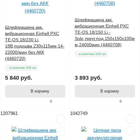
Шлифмашина акк.
вибрационная Einhell PXC
Шлифмашина акк.
TE-OS 18/150 Li -
вибрационная Einhell PXC
Solo,треуг.под.150х150х100м
TE-OS 18/230 Li,
м,24000мин (4460708)
18В,подошва 230х115мм,14-
22000/мин,без АКК
в наличии 100 шт.
(4460720)
в наличии 100 шт.
5 840 руб.
3 893 руб.
В корзину
В корзину
0
0
1207961
1042749