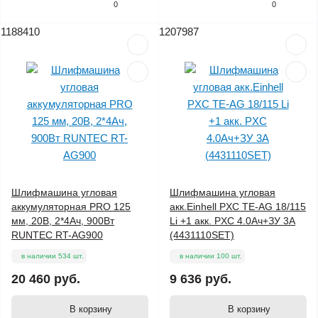
0
0
1188410
1207987
Шлифмашина угловая
Шлифмашина угловая
аккумуляторная PRO 125
акк.Einhell PXC TE-AG 18/115
мм, 20В, 2*4Ач, 900Вт
Li +1 акк. PXC 4.0Ач+ЗУ 3А
RUNTEC RT-AG900
(4431110SET)
в наличии 534 шт.
в наличии 100 шт.
20 460 руб.
9 636 руб.
В корзину
В корзину