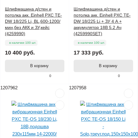
Шлифмашина д/стен и
Шлифмашина д/стен и
потолка акк. Einhell PXC TE-
потолка акк. Einhell PXC TE-
DW 18/225 Li, BL,600-1200/
DW 18/225 Li + ЗУ 4 А +
мин,без АКК и ЗУ,кейс
аккумулятор 18В 5.2 Ач
(4259990)
(4259990SET)
в наличии 100 шт.
в наличии 100 шт.
10 400 руб.
17 333 руб.
В корзину
В корзину
0
0
1207962
1207958