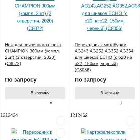
Нож для почвенного шнека
Переходник к мотобурам
CHAMPION 300мм (компл.
AG243,AG252,AG352,AG364
2шт) (2 отверстия, 2020)
для шнеков ECHO (с o20 на
(C8072)
o22, 150мм, черный)
(C8056)
По запросу
По запросу
В корзину
В корзину
0
0
1212424
1212462