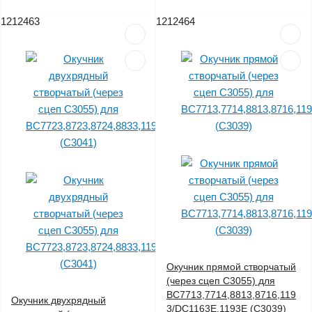
1212463
1212464
Окучник прямой створчатый
(через сцеп C3055) для
BC7713,7714,8813,8716,119
Окучник двухрядный
3/DC1163E,1193E (C3039)