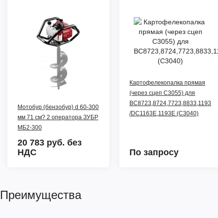
Картофелекопалка прямая
(через сцеп C3055) для
BC8723,8724,7723,8833,1193
Мотобур (бензобур) d 60-300
/DC1163E,1193E (C3040)
мм 71 см? 2 оператора ЗУБР
МБ2-300
20 783 руб.
без
НДС
По запросу
Преимущества