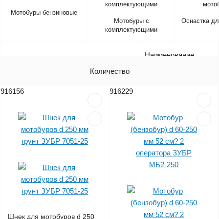
Мотобуры бензиновые
Мотобуры с
Оснастка дл
комплектующими
Наименование
Артикул
Количество
Цена (без НДС)
916156
916229
Шнек для мотобуров d 250