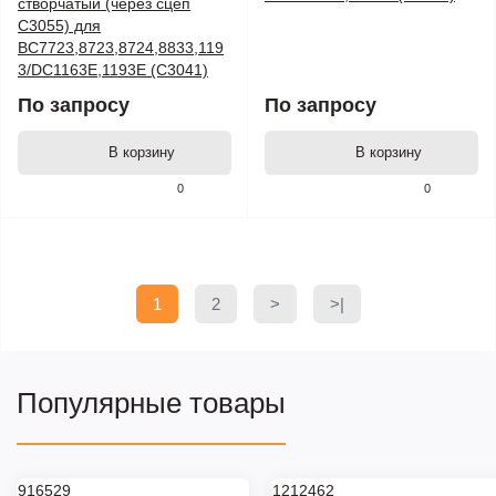
створчатый (через сцеп
C3055) для
ВС7723,8723,8724,8833,119
3/DC1163E,1193E (C3041)
По запросу
По запросу
В корзину
В корзину
0
0
1
2
>
>|
Популярные товары
916529
1212462