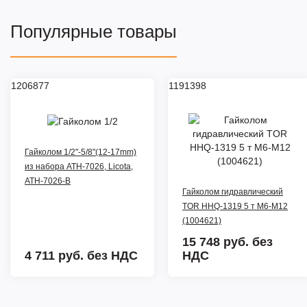
Популярные товары
1206877
1191398
Гайколом 1/2"-5/8"(12-17mm)
из набора ATH-7026, Licota,
ATH-7026-B
Гайколом гидравлический
TOR HHQ-1319 5 т M6-M12
(1004621)
15 748 руб.
без
4 711 руб.
без НДС
НДС