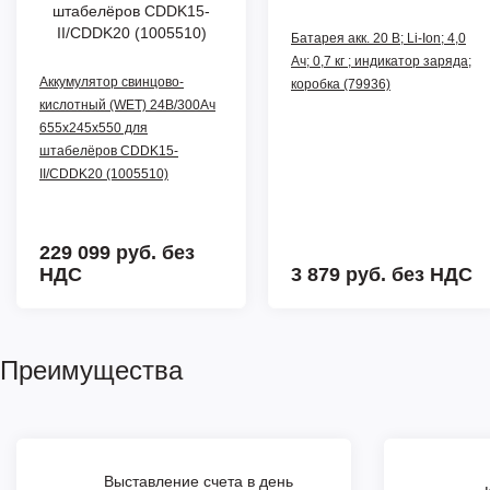
Батарея акк. 20 В; Li-Ion; 4,0
Ач; 0,7 кг ; индикатор заряда;
Аккумулятор свинцово-
коробка (79936)
кислотный (WET) 24В/300Ач
655х245х550 для
штабелёров CDDK15-
II/CDDK20 (1005510)
229 099 руб.
без
НДС
3 879 руб.
без НДС
Преимущества
Выставление счета в день