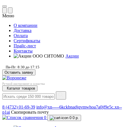
Меню
О компании
Доставка
Оплата
Сертификаты
Прайс-лист
Контакты
Акции
Пн-Пт: 8:30 до 17:15
Оставить заявку
Ручной инструмент и оснастка
Каталог товаров
8 (4732) 01-69-39
info@xn-----6kckbnadjqvmwhoa7a0jf9e5c.xn--
p1ai
Скопировать почту
0
0
0 р.