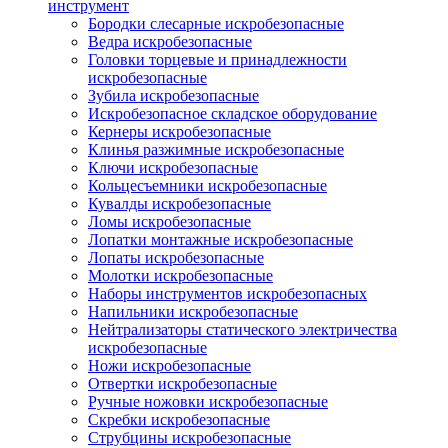
инструмент
Бородки слесарные искробезопасные
Ведра искробезопасные
Головки торцевые и принадлежности
искробезопасные
Зубила искробезопасные
Искробезопасное складское оборудование
Кернеры искробезопасные
Клинья разжимные искробезопасные
Ключи искробезопасные
Кольцесъемники искробезопасные
Кувалды искробезопасные
Ломы искробезопасные
Лопатки монтажные искробезопасные
Лопаты искробезопасные
Молотки искробезопасные
Наборы инструментов искробезопасных
Напильники искробезопасные
Нейтрализаторы статического электричества
искробезопасные
Ножи искробезопасные
Отвертки искробезопасные
Ручные ножовки искробезопасные
Скребки искробезопасные
Струбцины искробезопасные