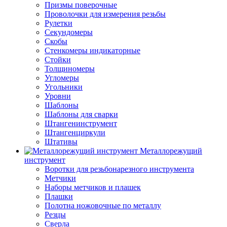
Призмы поверочные
Проволочки для измерения резьбы
Рулетки
Секундомеры
Скобы
Стенкомеры индикаторные
Стойки
Толщиномеры
Угломеры
Угольники
Уровни
Шаблоны
Шаблоны для сварки
Штангенинструмент
Штангенциркули
Штативы
Металлорежущий
инструмент
Воротки для резьбонарезного инструмента
Метчики
Наборы метчиков и плашек
Плашки
Полотна ножовочные по металлу
Резцы
Сверла