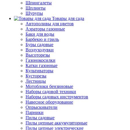
Шпингалеты
Шплинты
Шурупы
Товары для сада
Автополивы для цветов
Аэраторы газонные
Баки для воды
Барбекю и гриль
Буры садовые
Воздуходувки
Высоторезы
Газонокосилки
Катки газонные
Культиваторы
Кусторезы
Лестницы
Мотоблоки бензиновые
Наборы садовой техники
Наборы садовых инструментов
Навесное оборудование
Опрыскиватели
Парники
Пилы садовые
Пилы цепные аккумуляторные
Пилы цепные электрические