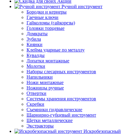
Акции
Ручной инструмент
Бородки и кернеры
Гаечные ключи
Гайколомы (гайкорезы)
Головки торцевые
Домкраты
Зубила
Киянки
Клейма ударные по металлу
Кувалды
Лопатки монтажные
Молотки
Наборы слесарных инструментов
Напильники
Ножи монтажные
Ножницы ручные
Отвертки
Системы хранения инструментов
Скребки
Съемники гидравлические
Шарнирно-губцевый инструмент
Щетки металлические
Экстракторы
Искробезопасный