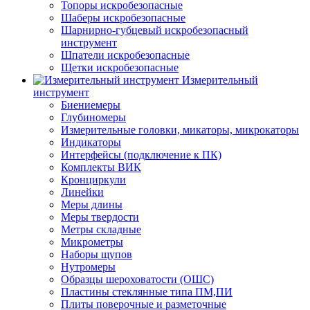
Топоры искробезопасные
Шаберы искробезопасные
Шарнирно-губцевый искробезопасный
инструмент
Шпатели искробезопасные
Щетки искробезопасные
Измерительный
инструмент
Биениемеры
Глубиномеры
Измерительные головки, микаторы, микрокаторы
Индикаторы
Интерфейсы (подключение к ПК)
Комплекты ВИК
Кронциркули
Линейки
Меры длины
Меры твердости
Метры складные
Микрометры
Наборы щупов
Нутромеры
Образцы шероховатости (ОШС)
Пластины стеклянные типа ПМ,ПИ
Плиты поверочные и разметочные