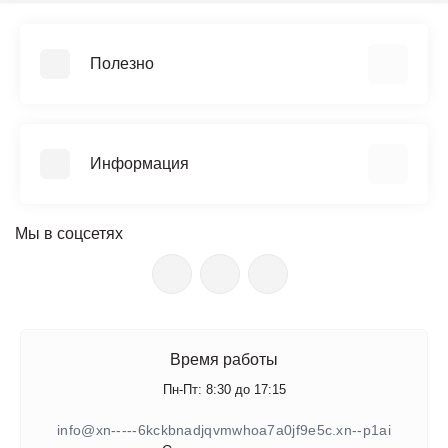
Полезно
Видеообзоры
Прайс-лист
Информация
Библиотека ГОСТ
Возврат
О компании
Гарантия
Мы в соцсетях
Документы
Поверка
Новости
Сервис и ремонт
Вакансии
Доставка
Цветной каталог (PDF)
Оплата
Поступление товара
Время работы
Контакты
Производители
Пн-Пт: 8:30 до 17:15
Сертификаты
info@xn-----6kckbnadjqvmwhoa7a0jf9e5c.xn--p1ai