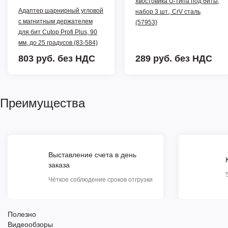
хвостовика U-типа под биты,
Адаптер шарнирный угловой
набор 3 шт., CrV сталь
с магнитным держателем
(57953)
для бит Cutop Profi Plus, 90
мм, до 25 градусов (83-584)
803 руб.
без НДС
289 руб.
без НДС
Преимущества
Выставление счета в день
заказа
Чёткое соблюдение сроков отгрузки
Полезно
Видеообзоры