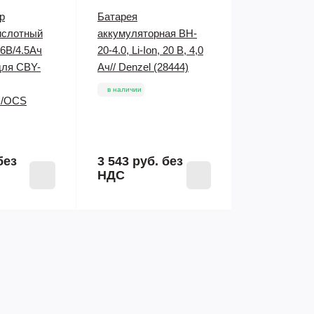
р
Батарея
ислотный
аккумуляторная BH-
 6В/4.5Ач
20-4.0, Li-Ion, 20 В, 4,0
для CBY-
Ач// Denzel (28444)
в наличии
)/OCS
без
3 543 руб.
без
НДС