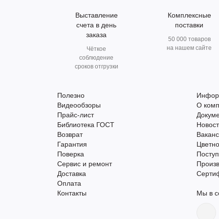
Выставление
Комплексные
счета в день
поставки
заказа
50 000 товаров
на нашем сайте
Чёткое
соблюдение
сроков отгрузки
Полезно
Инфор
Видеообзоры
О ком
Прайс-лист
Докум
Библиотека ГОСТ
Новос
Возврат
Вакан
Гарантия
Цветно
Поверка
Поступ
Сервис и ремонт
Произ
Доставка
Серти
Оплата
Контакты
Мы в с