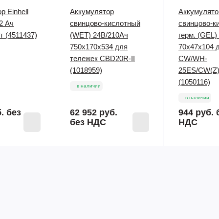
р Einhell
Аккумулятор
Аккумулято
2 Ач
свинцово-кислотный
свинцово-к
т (4511437)
(WET) 24В/210Ач
герм. (GEL)
750х170х534 для
70х47х104 
тележек CBD20R-II
CW/WH-
(1018959)
25ES/CW(Z
(1050116)
в наличии
в наличии
б.
без
62 952 руб.
944 руб.
без НДС
НДС