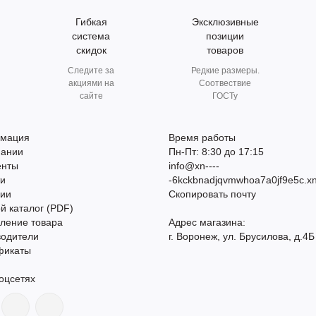
Гибкая
Эксклюзивные
система
позиции
скидок
товаров
Следите за
Редкие размеры.
акциями на
Соотвествие
сайте
ГОСТу
мация
Время работы
пании
Пн-Пт: 8:30 до 17:15
енты
info@xn----
ти
-6kckbnadjqvmwhoa7a0jf9e5c.xn
сии
Скопировать почту
й каталог (PDF)
ление товара
Адрес магазина:
водители
г. Воронеж, ул. Брусилова, д.4Б
фикаты
оцсетях