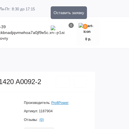
Пн-Пт: 8:30 до 17:15
Оставить заявку
0
-39
0
kckbnadjqvmwhoa7a0jf9e5c.xn--p1ai
очту
0 р.
1420 A0092-2
Производитель:
ProfiPower
Артикул:
1187904
Отзывы:
(0)