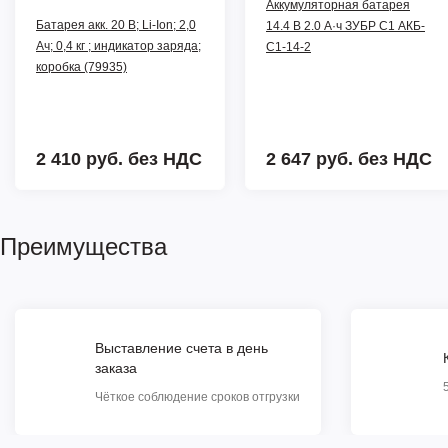
Аккумуляторная батарея
Батарея акк. 20 В; Li-Ion; 2,0
14.4 В 2.0 А·ч ЗУБР С1 АКБ-
Ач; 0,4 кг ; индикатор заряда;
С1-14-2
коробка (79935)
2 410 руб.
без НДС
2 647 руб.
без НДС
Преимущества
Выставление счета в день
заказа
Чёткое соблюдение сроков отгрузки