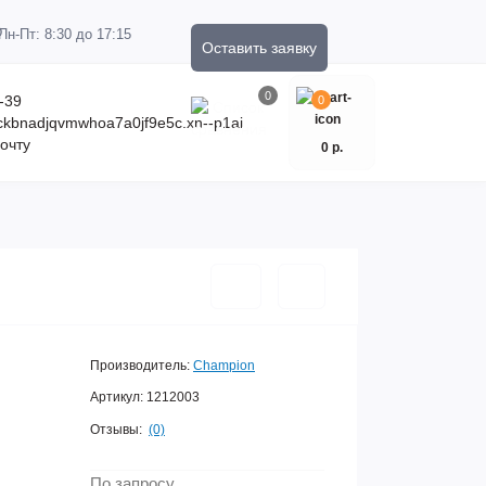
Пн-Пт: 8:30 до 17:15
Оставить заявку
0
-39
0
kckbnadjqvmwhoa7a0jf9e5c.xn--p1ai
очту
0 р.
Производитель:
Champion
Артикул:
1212003
Отзывы:
(0)
По запросу