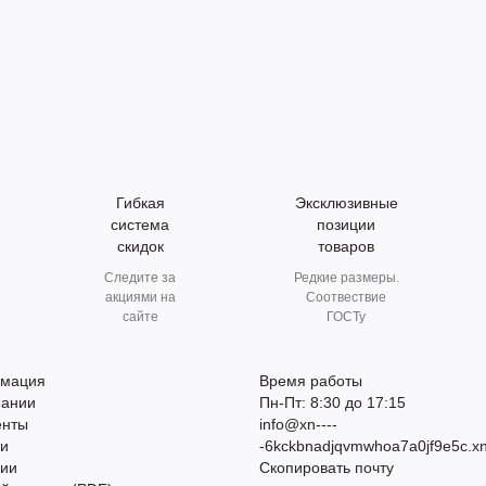
Гибкая
Эксклюзивные
система
позиции
скидок
товаров
Следите за
Редкие размеры.
акциями на
Соотвествие
сайте
ГОСТу
мация
Время работы
пании
Пн-Пт: 8:30 до 17:15
енты
info@xn----
ти
-6kckbnadjqvmwhoa7a0jf9e5c.xn
сии
Скопировать почту