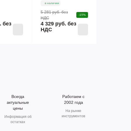
в наличии
5 281 руб.
без
-15%
НДС
.
без
4 329 руб. без
НДС
Всегда
Работаем с
актуальные
2002 года
цены
На рынке
инструментов
Информация об
остатках