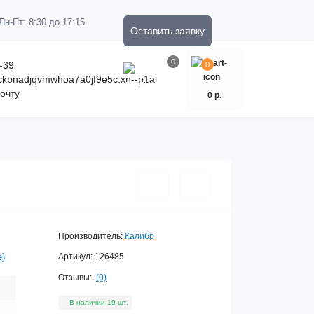
Пн-Пт: 8:30 до 17:15
Оставить заявку
0
-39
0
kckbnadjqvmwhoa7a0jf9e5c.xn--p1ai
очту
0 р.
Производитель:
Калибр
е)
Артикул:
126485
Отзывы:
(0)
В наличии 19 шт.