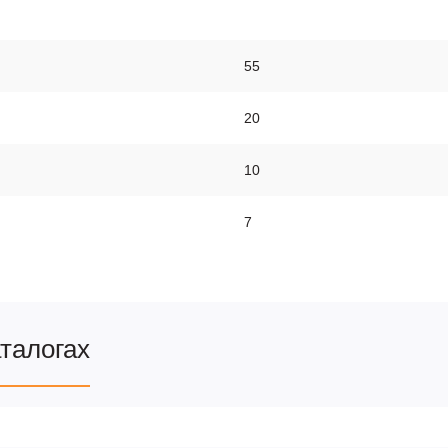
55
20
10
7
аталогах