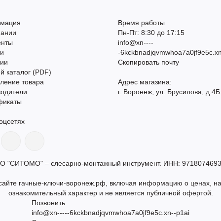
мация
Время работы
пании
Пн-Пт: 8:30 до 17:15
енты
info@xn----
ти
-6kckbnadjqvmwhoa7a0jf9e5c.xn
сии
Скопировать почту
й каталог (PDF)
ление товара
Адрес магазина:
водители
г. Воронеж, ул. Брусилова, д.4Б
фикаты
оцсетях
О "СИТОМО" – слесарно-монтажный инструмент. ИНН: 9718074693
айте гачные-ключи-воронеж.рф, включая информацию о ценах, нал
ознакомительный характер и не является публичной офертой.
Позвонить
info@xn-----6kckbnadjqvmwhoa7a0jf9e5c.xn--p1ai