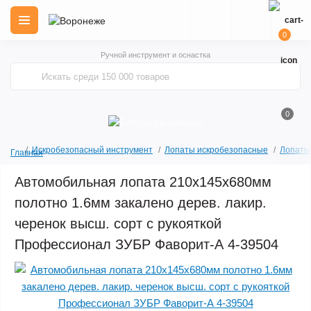
0
Ручной инструмент и оснастка
0
Искробезопасный инструмент
Лопаты искробезопасные
Лопаты
Главная
Автомобильная лопата 210х145х680мм
полотно 1.6мм закалено дерев. лакир.
черенок высш. сорт с рукояткой
Профессионал ЗУБР Фаворит-А 4-39504