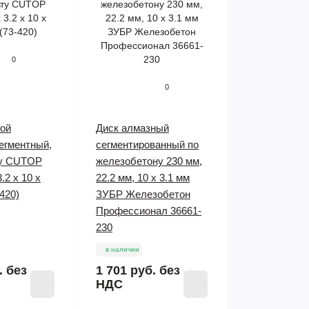
0
0
ной
Диск алмазный
егментный,
сегментированный по
ту CUTOP
железобетону 230 мм,
3.2 x 10 x
22.2 мм, 10 x 3.1 мм
-420)
ЗУБР Железобетон
Профессионал 36661-
230
в наличии
.
без
1 701 руб.
без
НДС