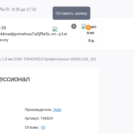
Пн-Пт: 8:30 до 17:15
Оставить заявку
0
-39
0
kckbnadjqvmwhoa7a0jf9e5c.xn--p1ai
очту
0 р.
 x 1.8 мм ЗУБР ТОНКОРЕЗ Профессионал 36659-230_z01
ессионал
Производитель:
Зубр
Артикул:
746924
Отзывы:
(0)