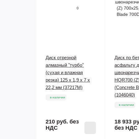
0
Диск отрезной
Диск по бе
алмазный "турбо"
асфальту 
(сухая и влажная
швонарезч
резка) 125 х 1,9 х 7 х
HQR700 (Z)
22,2 мм (37217М)
(Concrete B
(1046040)
в наличии
в наличии
210 руб.
без
18 933 р
НДС
без НДС