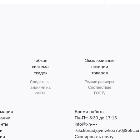
Гибкая
Эксклюзивные
система
позиции
скидок
товаров
Следите за
Редкие размеры.
акциями на
Соотвествие
сайте
ГОСТу
мация
Время работы
пании
Пн-Пт: 8:30 до 17:15
енты
info@xn----
ти
-6kckbnadjqvmwhoa7a0jf9e5c.xn
сии
Скопировать почту