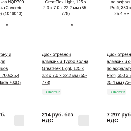
0
0
тону и
Диск отрезной
Диск отрез
для
алмазный Турбо волна
алмазный с
иков
GreatFlex Light, 125 x
по асфаль
 700x25,4
2.3 x 7.0 x 22.2 мм (55-
Profi, 350 x 
lade 700D)
778)
25.4 мм (73
в наличии
в наличии
уб.
214 руб.
без
7 297 руб
НДС
НДС